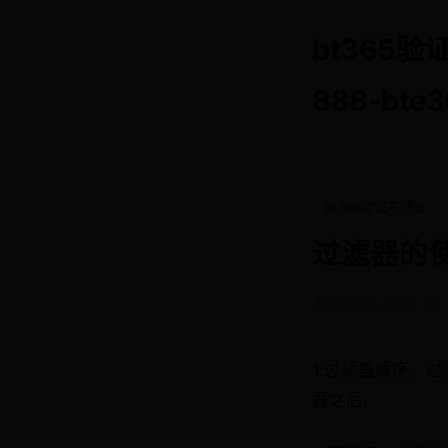
bt365验
888-bte
bt365验证不通过
过滤器的
发布时间: 2025-08-0
1.过滤器顺序，
器之后。