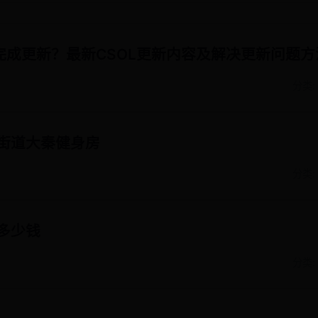
法完成更新？最新CSOL更新内容及解决更新问题方
分类:
街道大秦健身房
分类:
多少钱
分类: