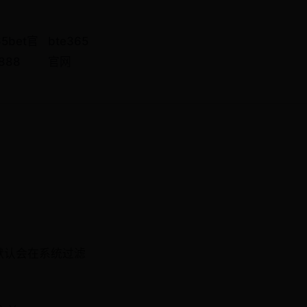
65bet官
bte365
888
官网
默认会在系统过滤