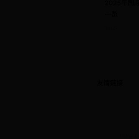
2025年
一览
06-27
友情链接
Copyrig