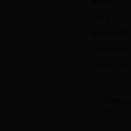
依赖时报错，经过
node 14.19.3
使用nvm进行安
nvm install 14.19
nvm use 14.19.3
← 比亚迪车主
要多久