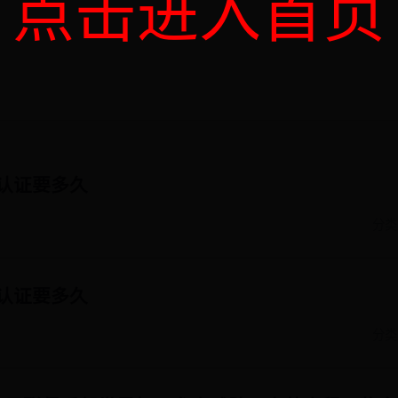
点击进入首页
认证要多久
分类:
认证要多久
分类: