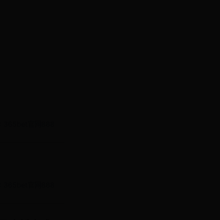
 365bet官网888
 365bet官网888