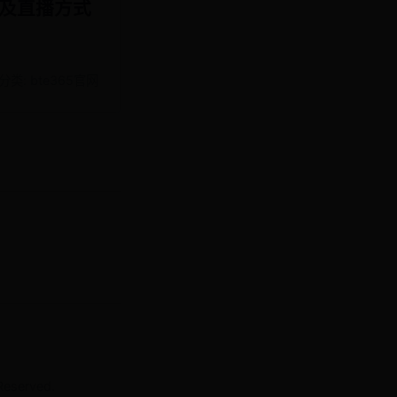
金及直播方式
分类: bte365官网
eserved.