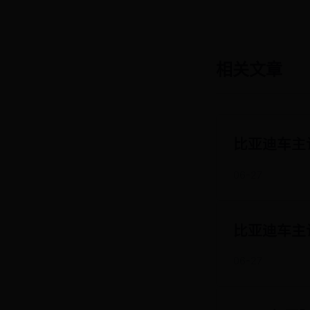
相关文章
比亚迪车主
06-27
比亚迪车主
06-27