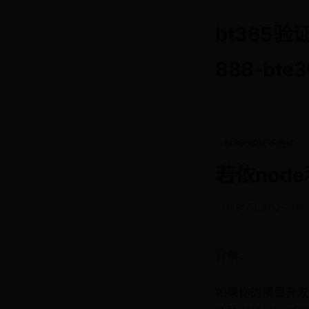
bt365验
888-bte
bt365验证不通过
若依nod
发布时间: 2025-06-2
背景：
如果你的项目开发