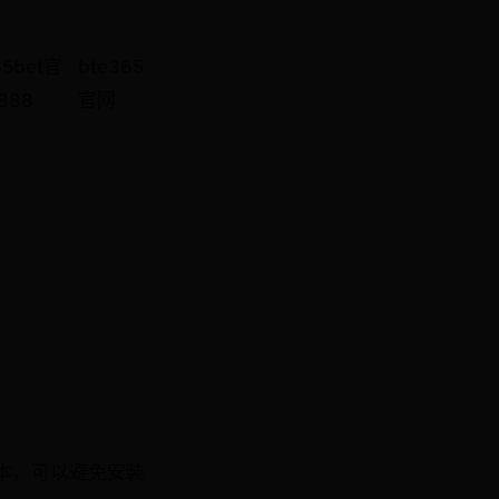
65bet官
bte365
888
官网
本，可以避免安装