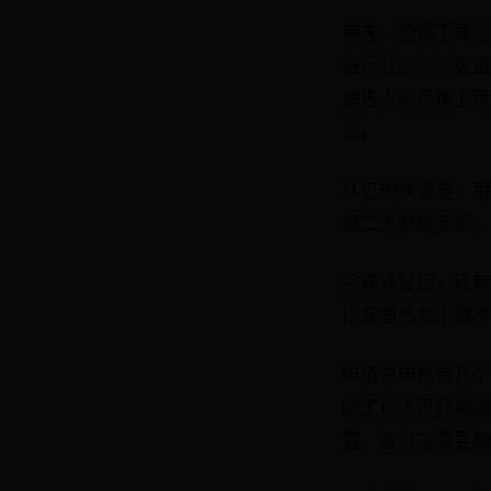
首先，您得下载比亚
进行认证了。这里
销售人员尽快上传
实。
认证的步骤是：用
第二天就能完成。
完成认证后，还有
比亚迪汽车小程序
申请充电桩有几个
网工作人员打电话
置，这可能需要物