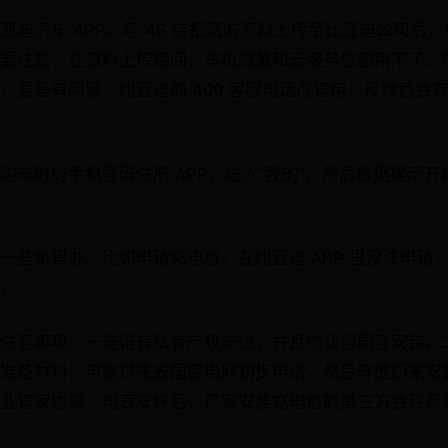
迪汽车 APP。等 4S 店把您的资料上传至比亚迪公司后，
要注意，在资料上传期间，车机流量和云服务您都用不了。
，要是有问题，比亚迪的 400 客服电话很管用，反馈后会有人
购车时的手机号码注册 APP，进入“我的”，然后根据提示
一些事得办。比如申请充电桩，在比亚迪 APP 里没法申请
。
注意事项。一是得有私有产权车位，并且物业得同意安装。
准备材料，可能得先去国家电网初步申请，然后等他们来安
业管家协调。电表安好后，厂家安装充电桩的第三方会联系