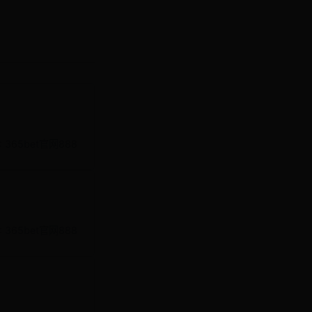
 365bet官网888
 365bet官网888