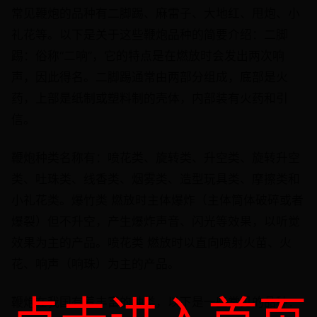
常见鞭炮的品种有二脚踢、麻雷子、大地红、甩炮、小
礼花等。以下是关于这些鞭炮品种的简要介绍：二脚
踢：俗称“二响”，它的特点是在燃放时会发出两次响
声，因此得名。二脚踢通常由两部分组成，底部是火
药，上部是纸制或塑料制的壳体，内部装有火药和引
信。
鞭炮种类名称有：喷花类、旋转类、升空类、旋转升空
类、吐珠类、线香类、烟雾类、造型玩具类、摩擦类和
小礼花类。爆竹类 燃放时主体爆炸（主体筒体破碎或者
爆裂）但不升空，产生爆炸声音、闪光等效果，以听觉
效果为主的产品。喷花类 燃放时以直向喷射火苗、火
花、响声（响珠）为主的产品。
鞭炮在我国有着丰富的种类，以下是一些常见的品种：