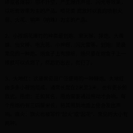
碎或者爆裂）但不升空，产生爆炸声音、闪光等效果，
以听觉效果为主的产品。喷花类 燃放时以直向喷射火
苗、火花、响声（响珠）为主的产品。
2、小孩烟花爆竹的种类是划炮、窜天猴、摔炮、大黄
蜂、仙女棒、电光花、小神鞭、闪光雷等。划炮：是最
常见的一种炮。炮盒子上有擦纸，炮只要在炮盒子上一
擦就可以点燃了，然后扔出去，就行了。
3、大地红：这是常见且广泛使用的一种鞭炮。大地红
由多条小鞭炮组成，通常长度在2米至3米，也有更长的
款式。甩炮：正如其名，甩炮需要通过甩动才会响。每
个甩炮约有三四厘米长，将其甩到地面上便会发出声
响。旗火：旗火也被写作“起火”或“起花”，常见的大小有
两种。