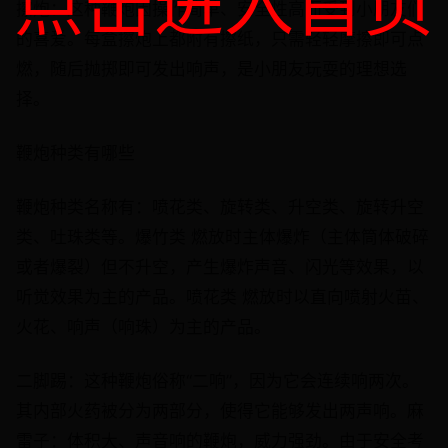
点击进入首页
擦炮：这种鞭炮因操作简单、安全性高而受到小朋友们
的喜爱。每盒擦炮上都附有擦纸，只需轻轻摩擦即可点
燃，随后抛掷即可发出响声，是小朋友玩耍的理想选
择。
鞭炮种类有哪些
鞭炮种类名称有：喷花类、旋转类、升空类、旋转升空
类、吐珠类等。爆竹类 燃放时主体爆炸（主体筒体破碎
或者爆裂）但不升空，产生爆炸声音、闪光等效果，以
听觉效果为主的产品。喷花类 燃放时以直向喷射火苗、
火花、响声（响珠）为主的产品。
二脚踢：这种鞭炮俗称“二响”，因为它会连续响两次。
其内部火药被分为两部分，使得它能够发出两声响。麻
雷子：体积大、声音响的鞭炮，威力强劲。由于安全考