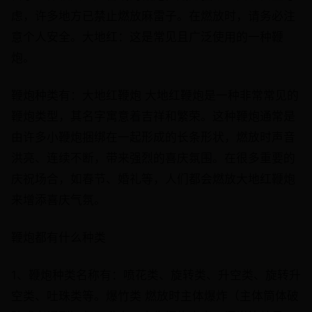
虑，许多地方已禁止燃放麻雷子。在燃放时，请务必注
意个人安全。大地红：这是常见且广泛使用的一种鞭
炮。
鞭炮种类有：大地红鞭炮 大地红鞭炮是一种非常常见的
鞭炮类型，其名字寓意着吉祥和繁荣。这种鞭炮通常是
由许多小鞭炮捆绑在一起形成的长条形状，燃放时声音
洪亮、连续不断，带来强烈的喜庆氛围。在很多重要的
庆祝场合，如春节、婚礼等，人们都会燃放大地红鞭炮
来增添喜庆气氛。
鞭炮都有什么种类
1、鞭炮种类名称有：喷花类、旋转类、升空类、旋转升
空类、吐珠类等。爆竹类 燃放时主体爆炸（主体筒体破