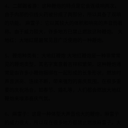
4、二脚踢雀游：这种鞭炮的特点是它会连续响两次。
由于内部的引线火药被分成了两部分，所以具备了双响
的功能。 麻雷子：它以其较大的体积和响亮的声音而著
称。由于威力较大，许多地方已禁止燃放这种鞭炮。 大
地红：大地红是最常见且广泛使用的一种鞭炮。
5、鞭炮种类有：大地红鞭炮 大地红鞭炮是一种非常常
见的鞭炮类型，其名字寓意着吉祥和繁荣。这种鞭炮通
常是由许多小鞭炮捆绑在一起形成的长条形状，燃放时
声音洪亮、连续不断，带来强烈的喜庆氛围。在很多重
要的庆祝场合，如春节、婚礼等，人们都会燃放大地红
鞭炮来增添喜庆气氛。
6、麻雷子：这是一种体型大声音也大的鞭炮，麻雷子
的威力很大，所以现在很多地方都禁止燃放麻雷子。大