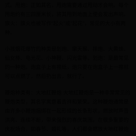
式。甩炮：正如其名，甩炮需要通过甩动才会响。每个
甩炮约有三四厘米长，将其甩到地面上便会发出声响。
旗火：旗火也被写作“起火”或“起花”，常见的大小有两
种。
小孩烟花爆竹的种类是划炮、窜天猴、摔炮、大黄蜂、
仙女棒、电光花、小神鞭、闪光雷等。划炮：是最常见
的一种炮。炮盒子上有擦纸，炮只要在炮盒子上一擦就
可以点燃了，然后扔出去，就行了。
鞭炮种类有：大地红鞭炮 大地红鞭炮是一种非常常见的
鞭炮类型，其名字寓意着吉祥和繁荣。这种鞭炮通常是
由许多小鞭炮捆绑在一起形成的长条形状，燃放时声音
洪亮、连续不断，带来强烈的喜庆氛围。在很多重要的
庆祝场合，如春节、婚礼等，人们都会燃放大地红鞭炮