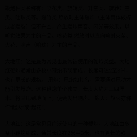
鞭炮种类名称有：喷花类、旋转类、升空类、旋转升空
类、吐珠类等。爆竹类 燃放时主体爆炸（主体筒体破碎
或者爆裂）但不升空，产生爆炸声音、闪光等效果，以
听觉效果为主的产品。喷花类 燃放时以直向喷射火苗、
火花、响声（响珠）为主的产品。
大地红：这是最为常见也最常被使用的鞭炮类型。大地
红鞭炮通常由多枚小鞭炮串联而成，长度可达2至3米，
也有更长的规格。 甩炮：甩炮如其名，需要通过甩动才
能引发爆炸。这种鞭炮单个独立，长度大约为三四厘
米。将其甩到地面上，便会发出响声。 旗火：旗火亦称
作“起火”或“起花”。
大地红：这是常见且广泛使用的一种鞭炮。大地红由多
条小鞭炮组成，通常长度在2米至3米，也有更长的款