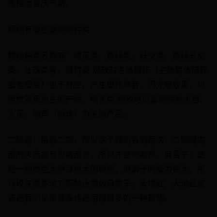
来增添喜庆气氛。
鞭炮有哪些鞭炮的种类
鞭炮种类名称有：喷花类、旋转类、升空类、旋转升空
类、吐珠类等。爆竹类 燃放时主体爆炸（主体筒体破碎
或者爆裂）但不升空，产生爆炸声音、闪光等效果，以
听觉效果为主的产品。喷花类 燃放时以直向喷射火苗、
火花、响声（响珠）为主的产品。
二脚踢：俗称二响，所以这个鞭炮会响两次，二脚踢内
部的火药被分为两部分，所以才会响两声。麻雷子：这
是一种体型大声音也大的鞭炮，麻雷子的威力很大，所
以现在很多地方都禁止燃放麻雷子。大地红：大地红应
该是我们见得最多也是用得最多的一种鞭炮。