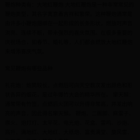
鞭炮种类有：大地红鞭炮 大地红鞭炮是一种非常常见的
鞭炮类型，其名字寓意着吉祥和繁荣。这种鞭炮通常是
由许多小鞭炮捆绑在一起形成的长条形状，燃放时声音
洪亮、连续不断，带来强烈的喜庆氛围。在很多重要的
庆祝场合，如春节、婚礼等，人们都会燃放大地红鞭炮
来增添喜庆气氛。
常见鞭炮有哪些品种
礼花炮：炮筒较长，点燃后可向天空数次发出颜色和形
状各异的烟花，是过年爆竹大会的精华所在。 窜天猴：
通常带有竹签，点燃后火团可以升得非常高，并发出响
亮的声音，因此得名窜天猴。 鞭炮、二踢脚、麻雷子、
旗火、炮打灯、太平花、电光炮、花盒、雷鸣、沙炮、
高升、满地红、大地红、大纸炮、富贵满堂、旋风雷、