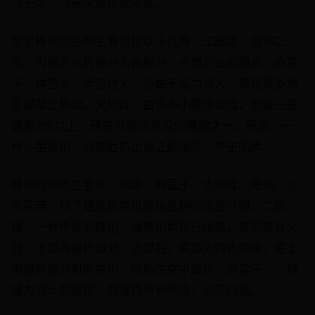
飞天雷、飞天火箭和水雷等。
常见鞭炮的品种主要包括以下几种：二脚踢：俗称二
响，内部的火药被分为两部分，点燃后会响两声。麻雷
子：体型大、声音也大，但由于威力很大，现在很多地
区都禁止燃放。大地红：由许多小鞭炮组成，长度一般
都有2米以上，是春节期间常见的鞭炮之一。甩炮：一
种小型鞭炮，点燃后扔出会立即爆炸，产生响声。
鞭炮的种类主要有二脚踢、麻雷子、大地红、甩炮、小
礼花等。以下是这些常见鞭炮品种的简要介绍：二脚
踢：一种传统的鞭炮，通常由两部分组成，底部装有火
药，上部为爆炸部分。点燃后，底部火药先燃烧，将上
部爆炸部分射向空中，随后在空中爆炸。麻雷子：一种
威力较大的鞭炮，其爆炸声音响亮，火花四溅。