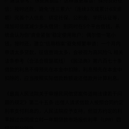
✅ 建议参考：想提高额度？这样做更靠谱！保持良好征
信：按时还款，避免“连三累六”（连续3次或累计6次逾
期）完善个人信息：绑定社保、公积金、学历认证等，
增加可信度减少多头借贷：别同时在5个平台借钱，系
统会认为你“资金紧张”稳定使用账户：偶尔借一笔小
钱，按时还，建立“信用档案”避免频繁申请：一个月内
申请太多贷款，征信查询太多，会被视为高风险🔍 相关
法条参考（合法合规是底线）《民法典》第六百七十条
借款的利息不得预先在本金中扣除，利息预先在本金中
扣除的，应当按照实际借款数额返还借款并计算利息。
《最高人民法院关于审理民间借贷案件适用法律若干问
题的规定》第二十五条 出借人请求借款人按照合同约定
利率支付利息的，人民法院应予支持，但双方约定的利
率超过合同成立时一年期贷款市场报价利率（LPR）四
倍的部分除外。