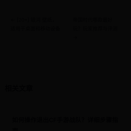
← [20+] 银河 壁纸，
帝国时代哪款最好
适用于桌面和移动设备
玩？玩家推荐与评测
→
相关文章
如何操作退出CF手游战队？详细步骤指
南