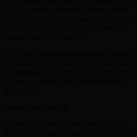
此外，辅助选手kedaya，曾在2021-2022赛季效力于包
括LNG、WE等战队，在本次处罚中终身禁赛；打野选
手Michi，曾在2021赛季效力于RW战队，在本次处罚中
禁赛30个月；上单选手hultang，曾在2021赛季效力于
LNG战队，在本次处罚中禁赛12个月。
而在LPL赛区，此前声浪最大的类似事件莫过于Bo曾经
参与过假赛。然而在官方的后续处罚中，也并未对其进
行终身禁赛处理。但无论怎样，避免比赛被影响公平性
的行为干扰，始终是重中之重。未来也希望这类情况，
能不再发生吧。
韩服网络差倒逼主播去国服
LCK赛区最近几天频繁受到黑客的网络攻击，以至于严
重到本周的常规比赛都改为录播进行。许多不了解情况